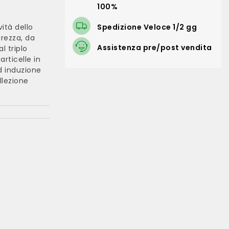
100%
vità dello
Spedizione Veloce 1/2 gg
urezza, da
Assistenza pre/post vendita
l triplo
rticelle in
d induzione
llezione