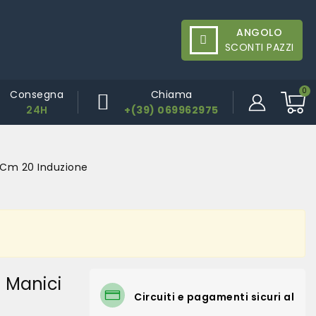
ANGOLO
SCONTI PAZZI
Consegna
Chiama
24H
+(39) 069962975
i Cm 20 Induzione
2 Manici
Circuiti e pagamenti sicuri al