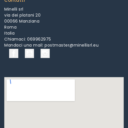
Contatti
Minelli srl
via dei platani 20
00066 Manziana
Roma
Italia
Chiamaci:
069962975
Mandaci una mail:
postmaster@minellisrl.eu
Facebook
YouTube
Instagram