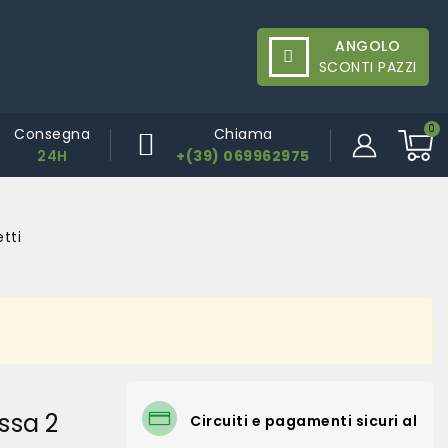
ANGOLO
SCONTI PAZZI
Consegna
Chiama
24H
+(39) 069962975
tti
ssa 2
Circuiti e pagamenti sicuri al