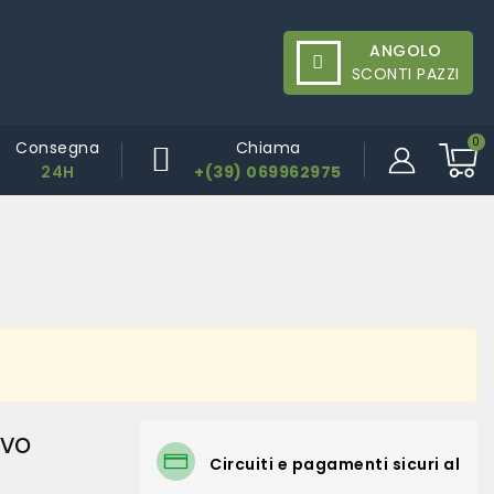
ANGOLO
SCONTI PAZZI
Consegna
Chiama
24H
+(39) 069962975
avo
Circuiti e pagamenti sicuri al