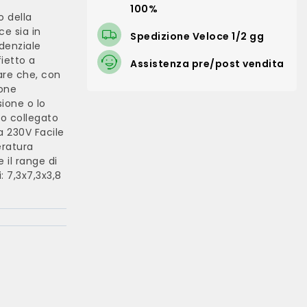
100%
o della
e sia in
Spedizione Veloce 1/2 gg
denziale
fietto a
Assistenza pre/post vendita
are che, con
ione
ione o lo
o collegato
a 230V Facile
eratura
e il range di
 7,3x7,3x3,8