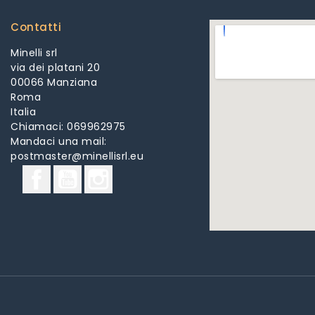
Contatti
Minelli srl
via dei platani 20
00066 Manziana
Roma
Italia
Chiamaci:
069962975
Mandaci una mail:
postmaster@minellisrl.eu
Facebook
YouTube
Instagram