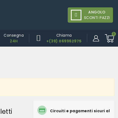
ANGOLO
SCONTI PAZZI
Consegna
Chiama
24H
+(39) 069962975
etti
Circuiti e pagamenti sicuri al