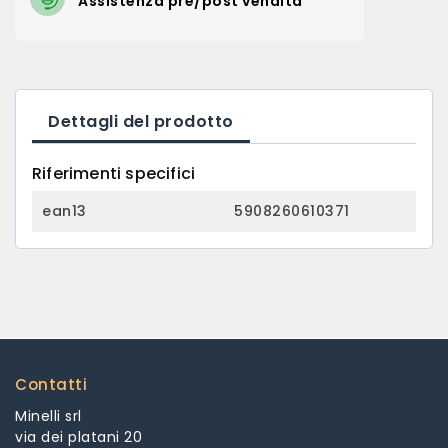
Assistenza pre/post vendita
Dettagli del prodotto
Riferimenti specifici
ean13
5908260610371
Contatti
Minelli srl
via dei platani 20