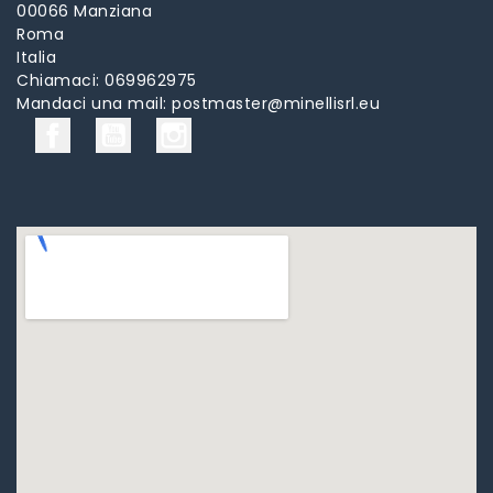
00066 Manziana
Roma
Italia
Chiamaci:
069962975
Mandaci una mail:
postmaster@minellisrl.eu
Facebook
YouTube
Instagram