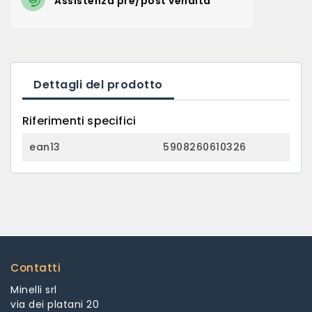
Assistenza pre/post vendita
Dettagli del prodotto
Riferimenti specifici
ean13
5908260610326
Contatti
Minelli srl
via dei platani 20