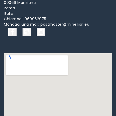
00066 Manziana
Roma
Italia
Chiamaci:
069962975
Mandaci una mail:
postmaster@minellisrl.eu
Facebook
YouTube
Instagram