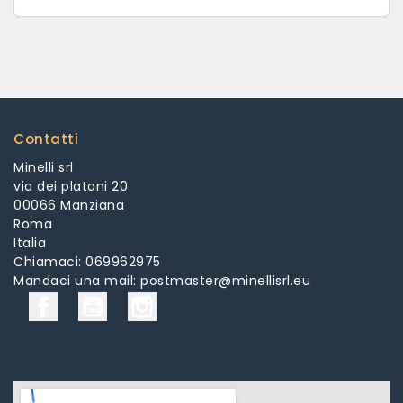
Contatti
Minelli srl
via dei platani 20
00066 Manziana
Roma
Italia
Chiamaci:
069962975
Mandaci una mail:
postmaster@minellisrl.eu
Facebook
YouTube
Instagram