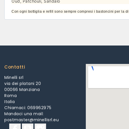
Oud, Patchouli, Sandalo
Con ogni bottiglia e refill sono sempre compresi i bastoncini per la di
Contatti
Minelli srl
via dei platani 20
00066 Manziana
Roma
Italia
Chiamaci:
069962975
Mandaci una mail:
postmaster@minellisrl.eu
Facebook
YouTube
Instagram