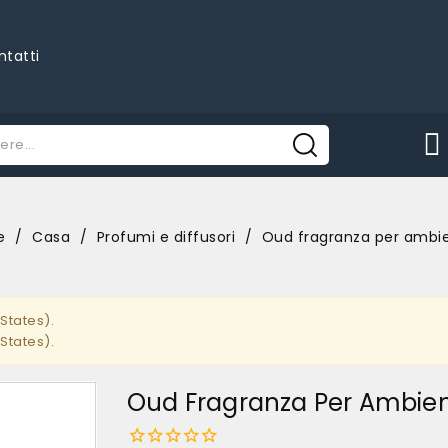
ntatti
e
Casa
Profumi e diffusori
Oud fragranza per ambi
States).
States).
Oud Fragranza Per Ambie