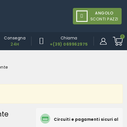
ANGOLO
SCONTI PAZZI
Consegna
Chiama
24H
+(39) 069962975
ente
nte
Circuiti e pagamenti sicuri al