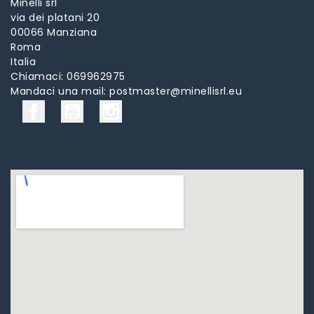
Minelli srl
via dei platani 20
00066 Manziana
Roma
Italia
Chiamaci:
069962975
Mandaci una mail:
postmaster@minellisrl.eu
Facebook
YouTube
Instagram