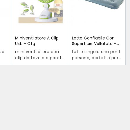
i
metri cubi per 0.1 unità
ale
Miniventilatore A Clip
Letto Gonfiabile Con
Usb - Cfg
Superficie Vellutata -
Campingaz
qua
mini ventilatore con
Letto singolo aria per 1
clip da tavolo o parete
persona; perfetto per
o
con testa reclinabile
tende, camper, auto
rno
3W
aria materasso o letto
ua
2 velocità:1350 R/Min
per a casa; soluzione
iano
(min. velocità) - 1500
facile e veloce
R/Min (max velocità)
pieghevole per
Input USB: 5V --- 1A
trasporto/stoccaggio
Decibel: 47 dB (max
salvaspazio Letto
la
velocità) Altezza: 31
portata aria: 148 kg,
cm
colore: grigio, peso: 2
cqua
Base con clip, da
kg, dimensioni gonfiato
e
tavolo e da parete
aria materasso: 188 x