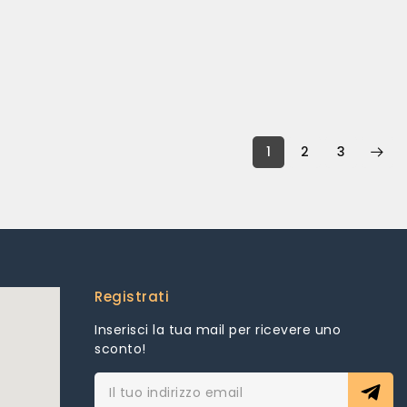
tte
Foro di affissione sotto
74 x 19 cm, confezione
ermi
la base per attacco a
da: 35.5 x 26.5 x 7,5 cm,
parete Diametro 22
incl. Kit di riparazione
cm
Garantita aria stretto:
Testa inclinabile fino a
sistema ermetico con
90° 4 pale
doppia chiusura
Montaggio senza
impedisce la aria dalla
attrezzi MatEriale: ABS
valvola; il cuscino
1
2
3
Dimensioni: 16,5 x 18,9 x
gonfiabile, integrato
31 (h) cm
nasconde un pratico
vano Bilanciamento
rapido: lettino da
campeggio può essere
scoppiato
rapidamente con
pompa aria manuale o
Registrati
elettrico
Inserisci la tua mail per ricevere uno
sconto!