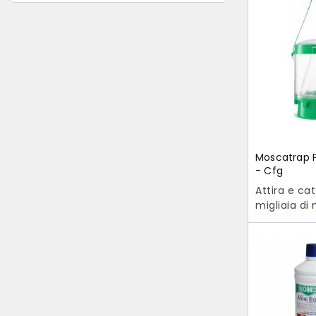
Moscatrap P
- Cfg
Attira e ca
migliaia di
Adatto per
allevamenti,
scuderie, se
ecologiche. 
solo in amb
esterni! La 
esca, discio