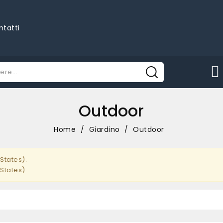
ntatti
Outdoor
Home
Giardino
Outdoor
States).
States).