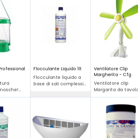
rofessional
Flocculante Liquido 1lt
Ventilatore Clip
Margherita - Cfg
Flocculante liquido a
ttura
Ventilatore clip
base di sali complessi
 mosche!
Margarita da tavol
di alluminio, mantiene
da parete Cfg. Le 
una superiore qualità
 canili,
hanno una rotazio
dell'acqua. Detergente
rre, stazioni
indipendente dal
disincrostante liquido
Utilizzare
motore e possono
ad alta
ienti
bloccarsi senza
concentrazione,
speciale
danneggiarsi, sono
permette la veloce
lta in
trascinamento
rimozione di sporco ed