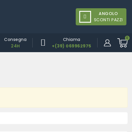
ANGOLO
SCONTI PAZZI
Consegna
Chiama
24H
+(39) 069962975