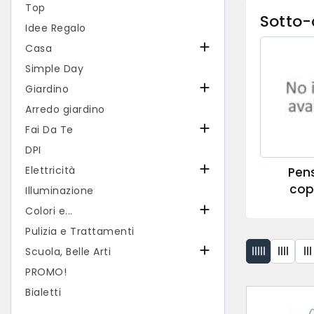
Top
Sotto-
Idee Regalo

Casa
Simple Day

Giardino
Arredo giardino

Fai Da Te
DPI

Elettricità
Pens
cop
Illuminazione

Colori e...
Pulizia e Trattamenti

Scuola, Belle Arti
PROMO!
Bialetti