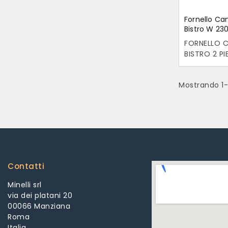
Fornello C
Bistro W 23
Campingaz
FORNELLO 
BISTRO 2 P
Compatto l
Valigetta c
Mostrando 1-1
Poggiapent
smaltato - 
Accension
piezoelettr
con cartuc
Contatti
Minelli srl
via dei platani 20
00066 Manziana
Roma
Italia