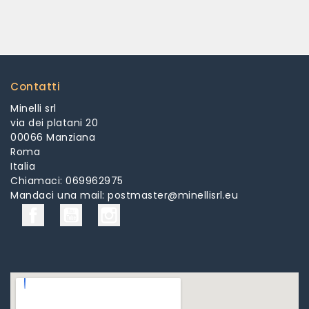
Contatti
Minelli srl
via dei platani 20
00066 Manziana
Roma
Italia
Chiamaci:
069962975
Mandaci una mail:
postmaster@minellisrl.eu
Facebook
YouTube
Instagram