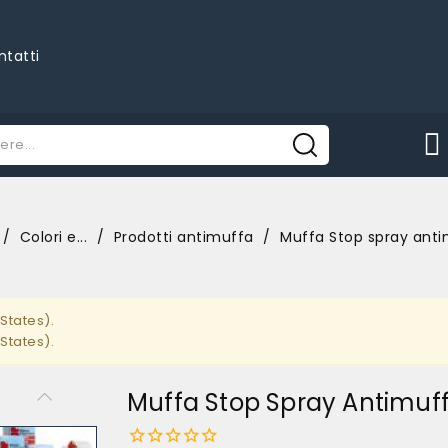
ntatti
Colori e...
Prodotti antimuffa
Muffa Stop spray ant
States).
States).
Muffa Stop Spray Antimuf