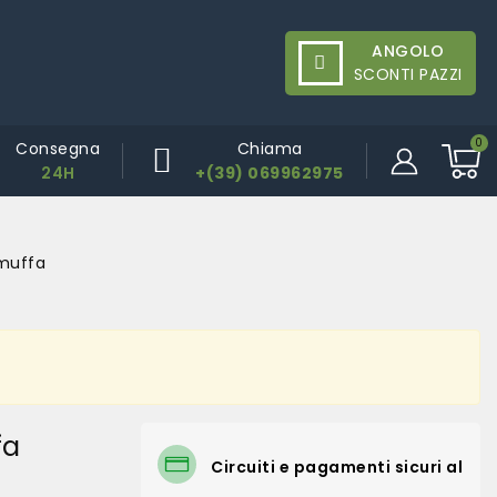
ANGOLO
SCONTI PAZZI
Consegna
Chiama
24H
+(39) 069962975
imuffa
fa
Circuiti e pagamenti sicuri al