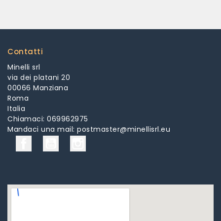
Contatti
Minelli srl
via dei platani 20
00066 Manziana
Roma
Italia
Chiamaci:
069962975
Mandaci una mail:
postmaster@minellisrl.eu
Facebook
YouTube
Instagram