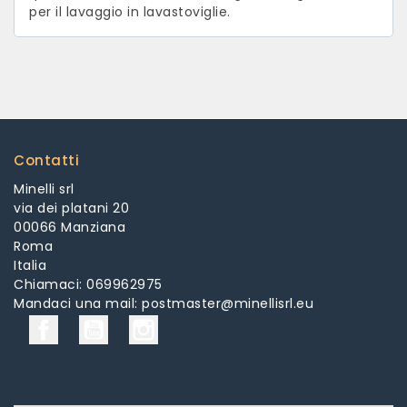
per il lavaggio in lavastoviglie.
Contatti
Minelli srl
via dei platani 20
00066 Manziana
Roma
Italia
Chiamaci:
069962975
Mandaci una mail:
postmaster@minellisrl.eu
Facebook
YouTube
Instagram