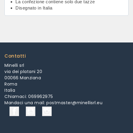
La confezione contiene solo due tazze
Disegnato in Italia
Contatti
Minelli srl
via dei platani 20
00066 Manziana
Roma
Italia
Chiamaci:
069962975
Mandaci una mail:
postmaster@minellisrl.eu
Facebook
YouTube
Instagram