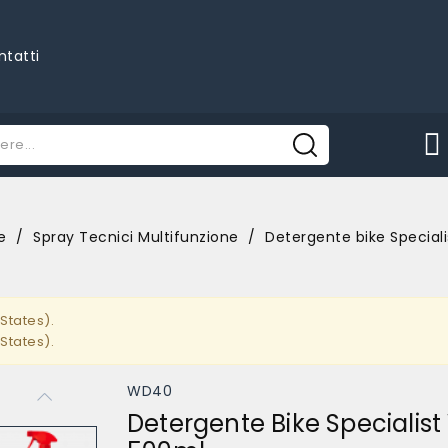
ntatti
e
Spray Tecnici Multifunzione
Detergente bike Specia
States).
States).
WD40
Detergente Bike Specialis