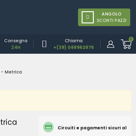
ANGOLO
SCONTI PAZZI
Consegna
Chiama
24H
+(39) 069962975
 - Metrica
trica
Circuiti e pagamenti sicuri al