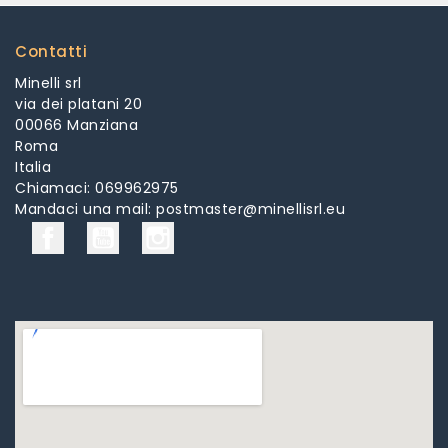
Contatti
Minelli srl
via dei platani 20
00066 Manziana
Roma
Italia
Chiamaci:
069962975
Mandaci una mail:
postmaster@minellisrl.eu
Facebook
YouTube
Instagram