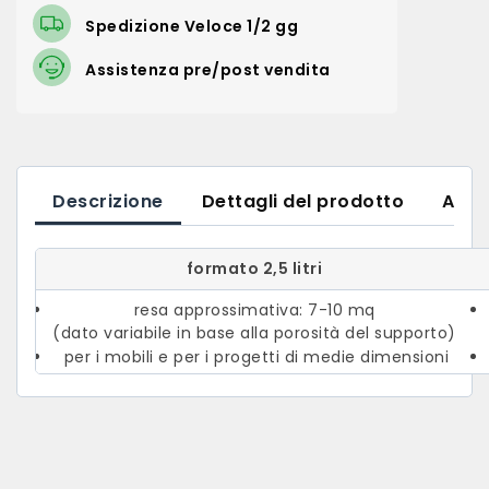
Spedizione Veloce 1/2 gg
Assistenza pre/post vendita
Descrizione
Dettagli del prodotto
Alleg
formato 2,5 litri
resa approssimativa: 7-10 mq
(dato variabile in base alla porosità del supporto)
per i mobili e per i progetti di medie dimensioni