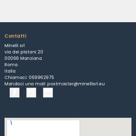
Contatti
Minelli srl
via dei platani 20
00066 Manziana
Roma
Italia
Chiamaci:
069962975
Mandaci una mail:
postmaster@minellisrl.eu
Facebook
YouTube
Instagram