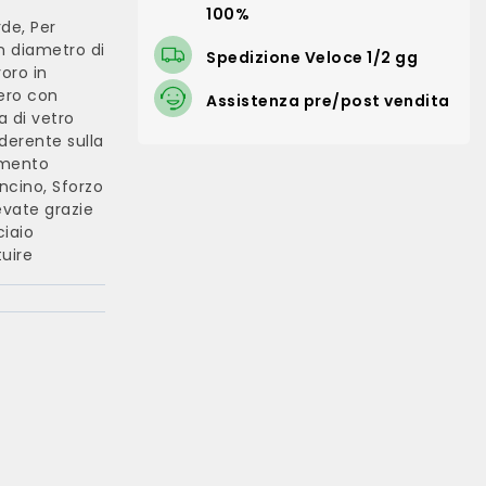
100%
de, Per
un diametro di
Spedizione Veloce 1/2 gg
oro in
ero con
Assistenza pre/post vendita
a di vetro
derente sulla
namento
ncino, Sforzo
levate grazie
ciaio
tuire