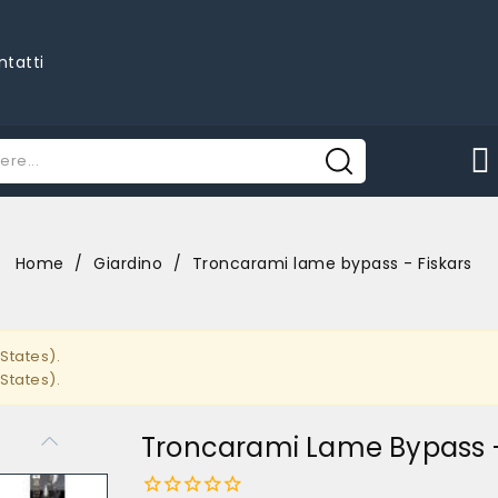
ntatti
Home
Giardino
Troncarami lame bypass - Fiskars
States).
States).
Troncarami Lame Bypass -