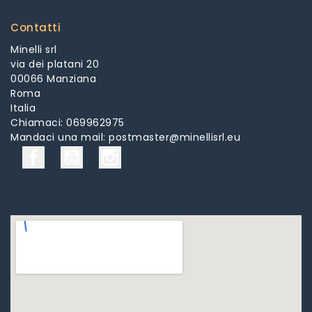
Contatti
Minelli srl
via dei platani 20
00066 Manziana
Roma
Italia
Chiamaci:
069962975
Mandaci una mail:
postmaster@minellisrl.eu
Facebook
YouTube
Instagram